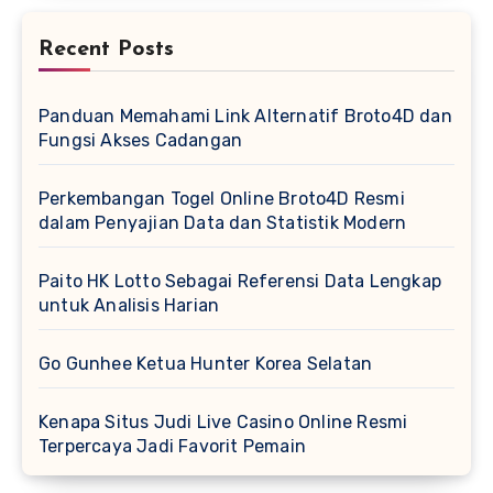
Recent Posts
Panduan Memahami Link Alternatif Broto4D dan
Fungsi Akses Cadangan
Perkembangan Togel Online Broto4D Resmi
dalam Penyajian Data dan Statistik Modern
Paito HK Lotto Sebagai Referensi Data Lengkap
untuk Analisis Harian
Go Gunhee Ketua Hunter Korea Selatan
Kenapa Situs Judi Live Casino Online Resmi
Terpercaya Jadi Favorit Pemain