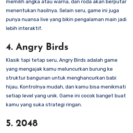
memilih angka atau warna, dan roda akan berputar
menentukan hasilnya. Selain seru, game ini juga
punya nuansa live yang bikin pengalaman main jadi
lebih interaktif.
4. Angry Birds
Klasik tapi tetap seru, Angry Birds adalah game
yang mengajak kamu meluncurkan burung ke
struktur bangunan untuk menghancurkan babi
hijau. Kontrolnya mudah, dan kamu bisa menikmati
setiap level yang unik. Game ini cocok banget buat
kamu yang suka strategi ringan.
5. 2048