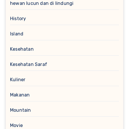
hewan lucun dan di lindungi
History
Island
Kesehatan
Kesehatan Saraf
Kuliner
Makanan
Mountain
Movie