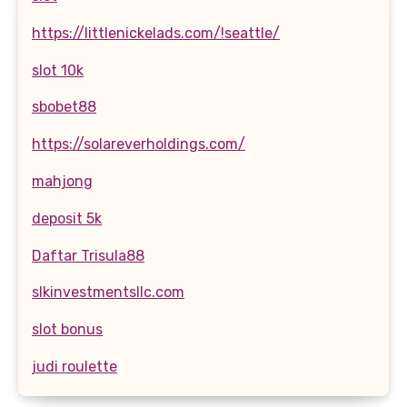
https://littlenickelads.com/!seattle/
slot 10k
sbobet88
https://solareverholdings.com/
mahjong
deposit 5k
Daftar Trisula88
slkinvestmentsllc.com
slot bonus
judi roulette