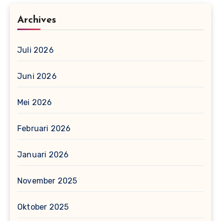
Archives
Juli 2026
Juni 2026
Mei 2026
Februari 2026
Januari 2026
November 2025
Oktober 2025