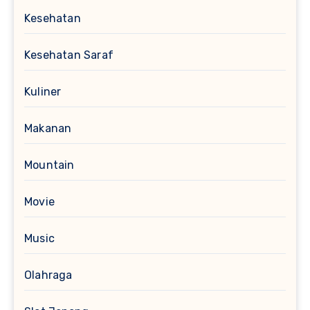
Kesehatan
Kesehatan Saraf
Kuliner
Makanan
Mountain
Movie
Music
Olahraga