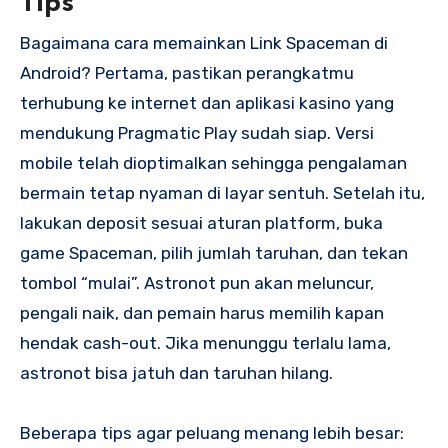
Tips
Bagaimana cara memainkan Link Spaceman di
Android? Pertama, pastikan perangkatmu
terhubung ke internet dan aplikasi kasino yang
mendukung Pragmatic Play sudah siap. Versi
mobile telah dioptimalkan sehingga pengalaman
bermain tetap nyaman di layar sentuh. Setelah itu,
lakukan deposit sesuai aturan platform, buka
game Spaceman, pilih jumlah taruhan, dan tekan
tombol “mulai”. Astronot pun akan meluncur,
pengali naik, dan pemain harus memilih kapan
hendak cash-out. Jika menunggu terlalu lama,
astronot bisa jatuh dan taruhan hilang.
Beberapa tips agar peluang menang lebih besar: