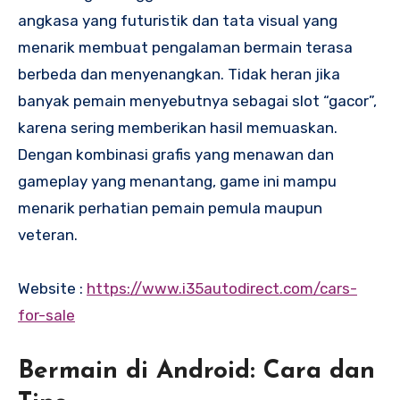
angkasa yang futuristik dan tata visual yang
menarik membuat pengalaman bermain terasa
berbeda dan menyenangkan. Tidak heran jika
banyak pemain menyebutnya sebagai slot “gacor”,
karena sering memberikan hasil memuaskan.
Dengan kombinasi grafis yang menawan dan
gameplay yang menantang, game ini mampu
menarik perhatian pemain pemula maupun
veteran.
Website :
https://www.i35autodirect.com/cars-
for-sale
Bermain di Android: Cara dan