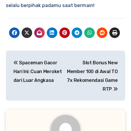
selalu berpihak padamu saat bermain!
Navigasi
Spaceman Gacor
Slot Bonus New
pos
Hari Ini: Cuan Meroket
Member 100 di Awal TO
dari Luar Angkasa
7x Rekomendasi Game
RTP