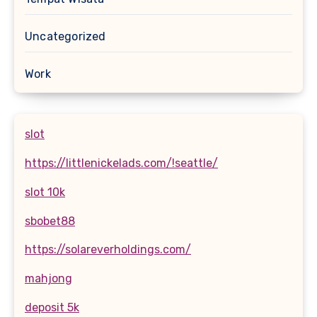
Uncategorized
Work
slot
https://littlenickelads.com/!seattle/
slot 10k
sbobet88
https://solareverholdings.com/
mahjong
deposit 5k