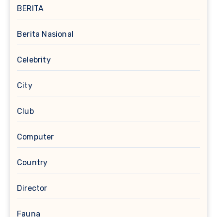
BERITA
Berita Nasional
Celebrity
City
Club
Computer
Country
Director
Fauna