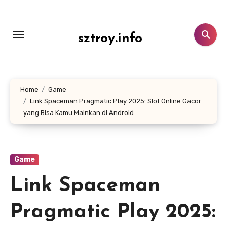
Lewati
ke
konten
sztroy.info
Home
Game
Link Spaceman Pragmatic Play 2025: Slot Online Gacor
yang Bisa Kamu Mainkan di Android
Game
Link Spaceman
Pragmatic Play 2025: