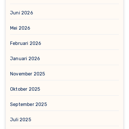
Juni 2026
Mei 2026
Februari 2026
Januari 2026
November 2025
Oktober 2025
September 2025
Juli 2025