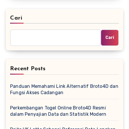
Cari
Cari
Recent Posts
Panduan Memahami Link Alternatif Broto4D dan
Fungsi Akses Cadangan
Perkembangan Togel Online Broto4D Resmi
dalam Penyajian Data dan Statistik Modern