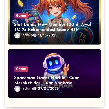
Game
Slot Bonus New Member 100 di Awal
TO 7x Rekomendasi Game RTP
admin
11/13/2025
Game
Spaceman Gacor Hari Ini: Cuan
Meroket dari Luar Angkasa
admin
07/09/2025