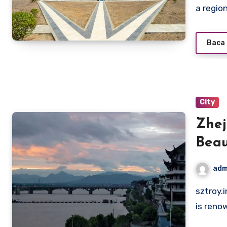
a region
Baca 
City
Zhej
Beau
adm
sztroy.info – Zhejiang, a coastal province in eastern China,
is reno