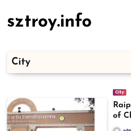
Lewati
ke
sztroy.info
konten
City
City
Raip
of C
adm