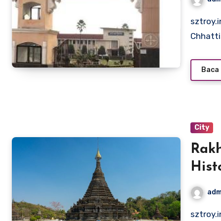
sztroy.info – Raipur, the capital city of the Indian state of
Chhatti
Baca 
City
Rakh
Hist
adm
sztroy.info – Rakhine State, located in western Myanmar, is