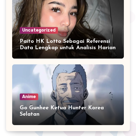
Uncategorized
Paito HK Lotto Sebagai Referensi
Data Lengkap untuk Analisis Harian
Anime
Go Gunhee Ketua Hunter Korea
Selatan