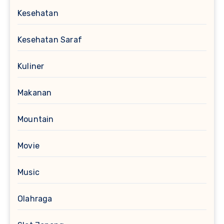
Kesehatan
Kesehatan Saraf
Kuliner
Makanan
Mountain
Movie
Music
Olahraga