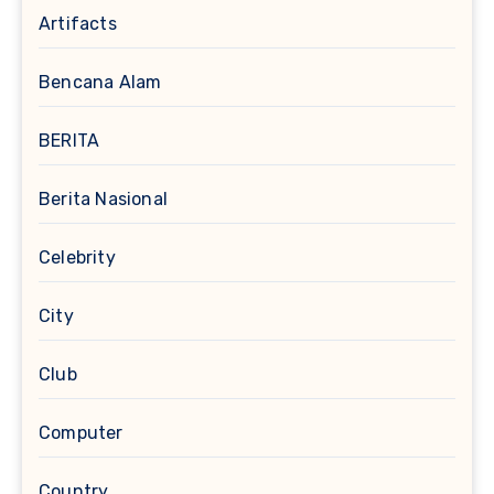
Artifacts
Bencana Alam
BERITA
Berita Nasional
Celebrity
City
Club
Computer
Country