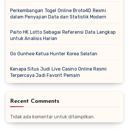
Perkembangan Togel Online Broto4D Resmi
dalam Penyajian Data dan Statistik Modern
Paito HK Lotto Sebagai Referensi Data Lengkap
untuk Analisis Harian
Go Gunhee Ketua Hunter Korea Selatan
Kenapa Situs Judi Live Casino Online Resmi
Terpercaya Jadi Favorit Pemain
Recent Comments
Tidak ada komentar untuk ditampilkan.