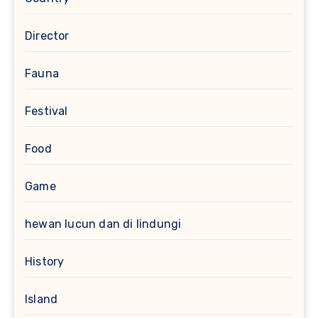
Director
Fauna
Festival
Food
Game
hewan lucun dan di lindungi
History
Island