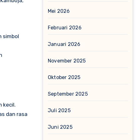
 Kamboja,
Mei 2026
Februari 2026
n simbol
Januari 2026
h
November 2025
Oktober 2025
September 2025
 kecil.
Juli 2025
s dan rasa
Juni 2025