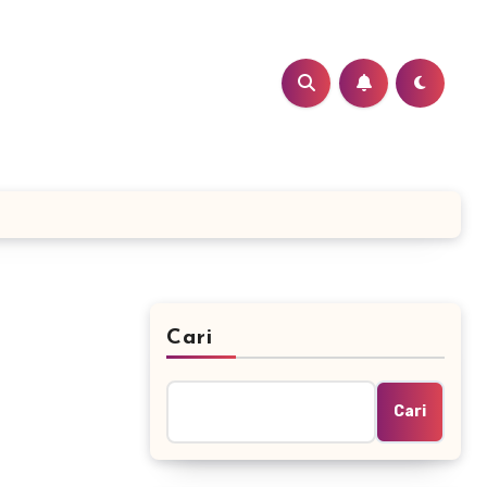
Cari
Cari