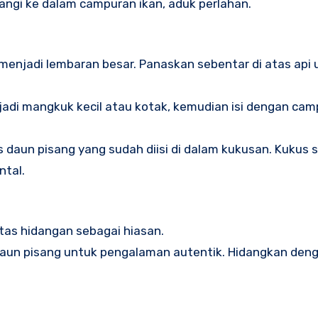
gi ke dalam campuran ikan, aduk perlahan.
enjadi lembaran besar. Panaskan sebentar di atas api 
adi mangkuk kecil atau kotak, kemudian isi dengan cam
daun pisang yang sudah diisi di dalam kukusan. Kukus 
ntal.
 atas hidangan sebagai hiasan.
aun pisang untuk pengalaman autentik. Hidangkan deng