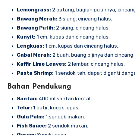
Lemongrass:
2 batang, bagian putihnya, cincang
Bawang Merah:
3 siung, cincang halus.
Bawang Putih:
2 siung, cincang halus.
Kunyit:
1 cm, kupas dan cincang halus.
Lengkuas:
1 cm, kupas dan cincang halus.
Cabai Merah:
2 buah, buang bijinya dan cincang 
Kaffir Lime Leaves:
2 lembar, cincang halus.
Pasta Shrimp:
1 sendok teh, dapat diganti denga
Bahan Pendukung
Santan:
400 ml santan kental.
Telur:
1 butir, kocok lepas.
Gula Palm:
1 sendok makan.
Fish Sauce:
2 sendok makan.
Garam:
Secukupnya.