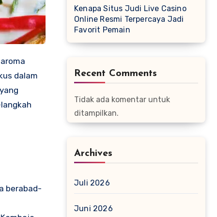
Kenapa Situs Judi Live Casino
Online Resmi Terpercaya Jadi
Favorit Pemain
n aroma
Recent Comments
ukus dalam
 yang
Tidak ada komentar untuk
-langkah
ditampilkan.
Archives
Juli 2026
ma berabad-
Juni 2026