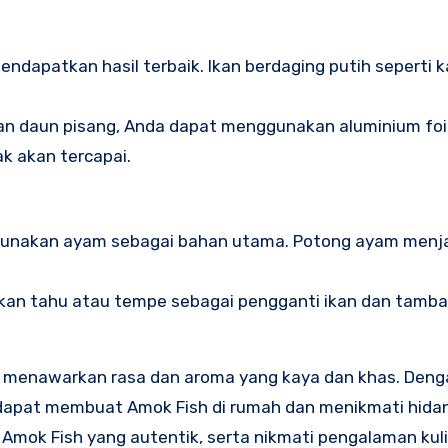
ndapatkan hasil terbaik. Ikan berdaging putih seperti 
n daun pisang, Anda dapat menggunakan aluminium foi
ak akan tercapai.
ggunakan ayam sebagai bahan utama. Potong ayam menja
akan tahu atau tempe sebagai pengganti ikan dan tamb
g menawarkan rasa dan aroma yang kaya dan khas. Den
dapat membuat Amok Fish di rumah dan menikmati hidan
n Amok Fish yang autentik, serta nikmati pengalaman kul