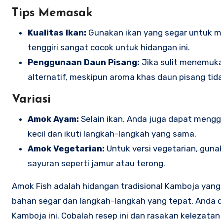
Tips Memasak
Kualitas Ikan:
Gunakan ikan yang segar untuk me
tenggiri sangat cocok untuk hidangan ini.
Penggunaan Daun Pisang:
Jika sulit menemuka
alternatif, meskipun aroma khas daun pisang tid
Variasi
Amok Ayam:
Selain ikan, Anda juga dapat men
kecil dan ikuti langkah-langkah yang sama.
Amok Vegetarian:
Untuk versi vegetarian, gun
sayuran seperti jamur atau terong.
Amok Fish adalah hidangan tradisional Kamboja yan
bahan segar dan langkah-langkah yang tepat, Anda 
Kamboja ini. Cobalah resep ini dan rasakan kelezata