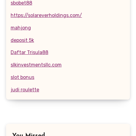
sbobet88
https://solareverholdings.com/
mahjong
deposit 5k
Daftar Trisula88
slkinvestmentsllc.com
slot bonus
judi roulette
You Missed