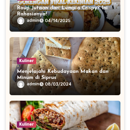
Raup Jutaan dari Lumpia Crispy? Ini
Rahasianya!
admin
04/14/2025
Kuliner
Menjelajahi Kebudayaan Makan dan
Minum di Siprus
admin
08/03/2024
Kuliner