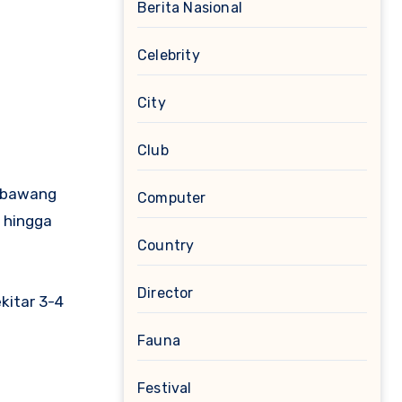
Berita Nasional
Celebrity
City
Club
, bawang
Computer
s hingga
Country
Director
kitar 3-4
Fauna
Festival