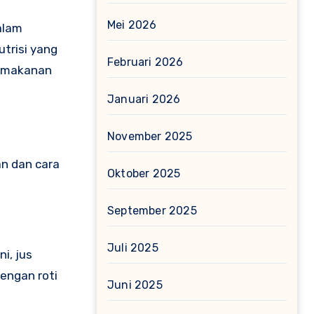
Mei 2026
alam
utrisi yang
Februari 2026
i makanan
Januari 2026
November 2025
an dan cara
Oktober 2025
September 2025
Juli 2025
i, jus
engan roti
Juni 2025