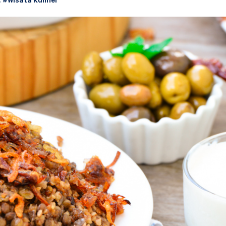
,
#Wisata Kuliner