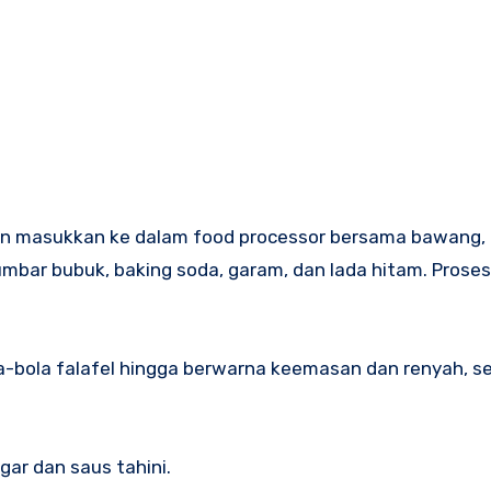
dan masukkan ke dalam food processor bersama bawang
tumbar bubuk, baking soda, garam, dan lada hitam. Prose
-bola falafel hingga berwarna keemasan dan renyah, se
gar dan saus tahini.