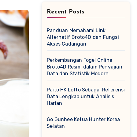
Recent Posts
Panduan Memahami Link
Alternatif Broto4D dan Fungsi
Akses Cadangan
Perkembangan Togel Online
Broto4D Resmi dalam Penyajian
Data dan Statistik Modern
Paito HK Lotto Sebagai Referensi
Data Lengkap untuk Analisis
Harian
Go Gunhee Ketua Hunter Korea
Selatan