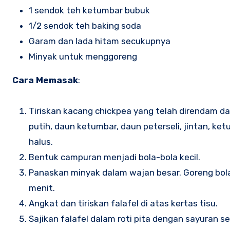
1 sendok teh ketumbar bubuk
1/2 sendok teh baking soda
Garam dan lada hitam secukupnya
Minyak untuk menggoreng
Cara Memasak
:
Tiriskan kacang chickpea yang telah direndam 
putih, daun ketumbar, daun peterseli, jintan, ke
halus.
Bentuk campuran menjadi bola-bola kecil.
Panaskan minyak dalam wajan besar. Goreng bola
menit.
Angkat dan tiriskan falafel di atas kertas tisu.
Sajikan falafel dalam roti pita dengan sayuran se