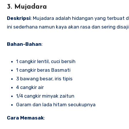
3. Mujadara
Deskripsi
: Mujadara adalah hidangan yang terbuat d
ini sederhana namun kaya akan rasa dan sering disa
Bahan-Bahan
:
1 cangkir lentil, cuci bersih
1 cangkir beras Basmati
3 bawang besar, iris tipis
4 cangkir air
1/4 cangkir minyak zaitun
Garam dan lada hitam secukupnya
Cara Memasak
: