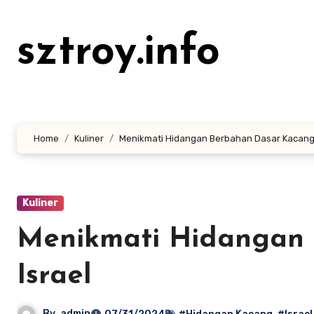
Lewati
ke
sztroy.info
konten
Home
Kuliner
Menikmati Hidangan Berbahan Dasar Kacang d
Kuliner
Menikmati Hidangan 
Israel
By
admin