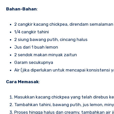
Bahan-Bahan
:
2 cangkir kacang chickpea, direndam semalaman
1/4 cangkir tahini
2 siung bawang putih, cincang halus
Jus dari 1 buah lemon
2 sendok makan minyak zaitun
Garam secukupnya
Air (jika diperlukan untuk mencapai konsistensi y
Cara Memasak
:
Masukkan kacang chickpea yang telah direbus ke
Tambahkan tahini, bawang putih, jus lemon, miny
Proses hingga halus dan creamy, tambahkan air j