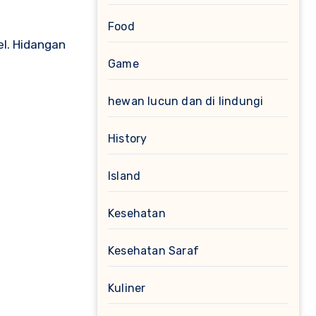
Food
el. Hidangan
Game
hewan lucun dan di lindungi
History
Island
Kesehatan
Kesehatan Saraf
Kuliner