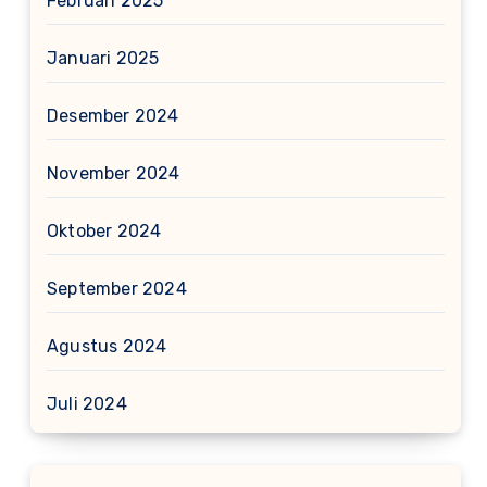
Februari 2025
Januari 2025
Desember 2024
November 2024
Oktober 2024
September 2024
Agustus 2024
Juli 2024