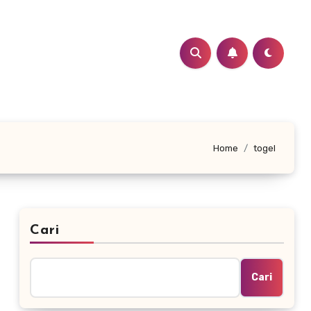
Home
togel
Cari
Cari