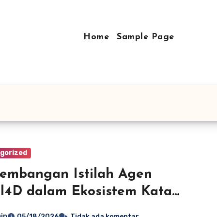
Home
Sample Page
gorized
embangan Istilah Agen
l4D dalam Ekosistem Kata
i Digital
in
05/18/2026
Tidak ada komentar