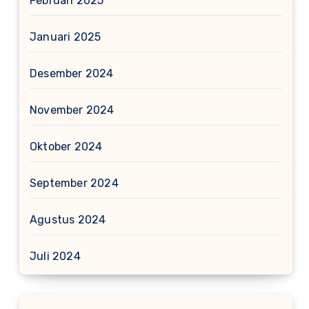
Februari 2025
Januari 2025
Desember 2024
November 2024
Oktober 2024
September 2024
Agustus 2024
Juli 2024