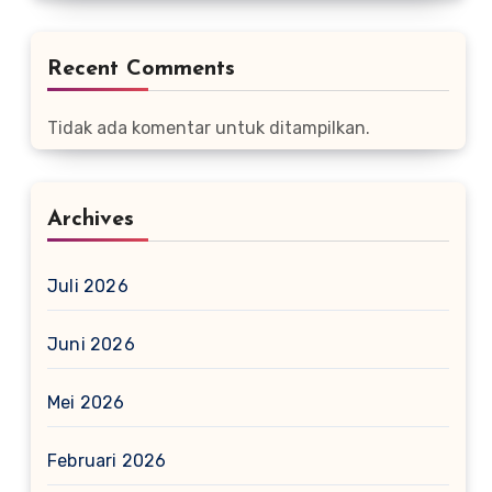
Recent Comments
Tidak ada komentar untuk ditampilkan.
Archives
Juli 2026
Juni 2026
Mei 2026
Februari 2026