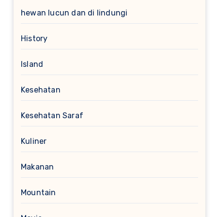
hewan lucun dan di lindungi
History
Island
Kesehatan
Kesehatan Saraf
Kuliner
Makanan
Mountain