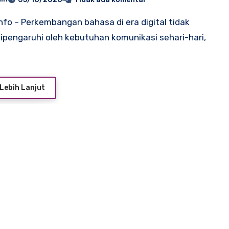
ipengaruhi oleh kebutuhan komunikasi sehari-hari,
Lebih Lanjut