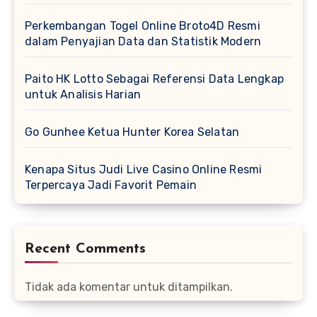
Perkembangan Togel Online Broto4D Resmi
dalam Penyajian Data dan Statistik Modern
Paito HK Lotto Sebagai Referensi Data Lengkap
untuk Analisis Harian
Go Gunhee Ketua Hunter Korea Selatan
Kenapa Situs Judi Live Casino Online Resmi
Terpercaya Jadi Favorit Pemain
Recent Comments
Tidak ada komentar untuk ditampilkan.