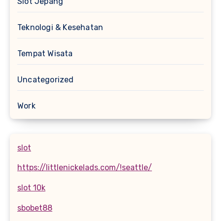
Slot Jepang
Teknologi & Kesehatan
Tempat Wisata
Uncategorized
Work
slot
https://littlenickelads.com/!seattle/
slot 10k
sbobet88