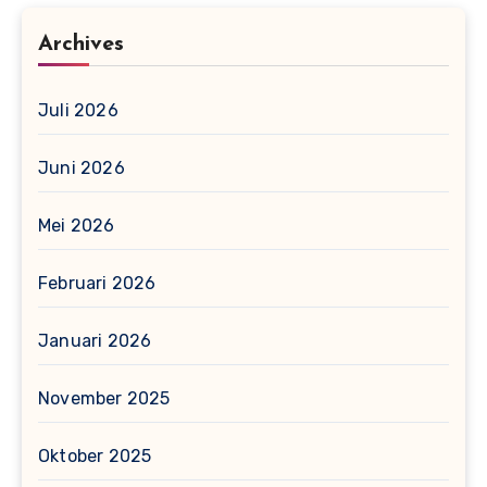
Archives
Juli 2026
Juni 2026
Mei 2026
Februari 2026
Januari 2026
November 2025
Oktober 2025