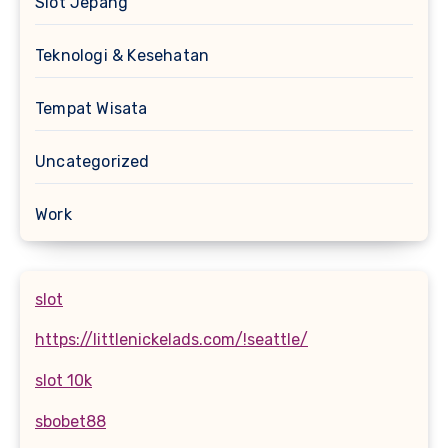
Slot Jepang
Teknologi & Kesehatan
Tempat Wisata
Uncategorized
Work
slot
https://littlenickelads.com/!seattle/
slot 10k
sbobet88