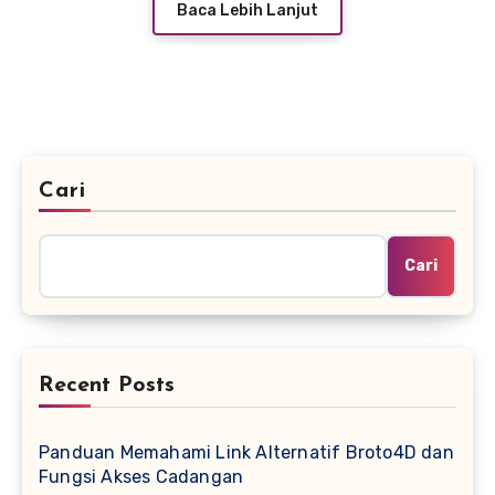
Baca Lebih Lanjut
Cari
Cari
Recent Posts
Panduan Memahami Link Alternatif Broto4D dan
Fungsi Akses Cadangan