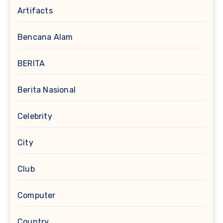
Artifacts
Bencana Alam
BERITA
Berita Nasional
Celebrity
City
Club
Computer
Country