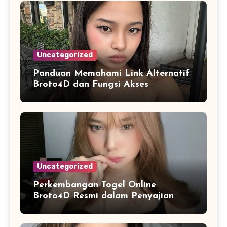
Uncategorized
Panduan Memahami Link Alternatif
Broto4D dan Fungsi Akses
Cadangan
Uncategorized
Perkembangan Togel Online
Broto4D Resmi dalam Penyajian
Data dan Statistik Modern