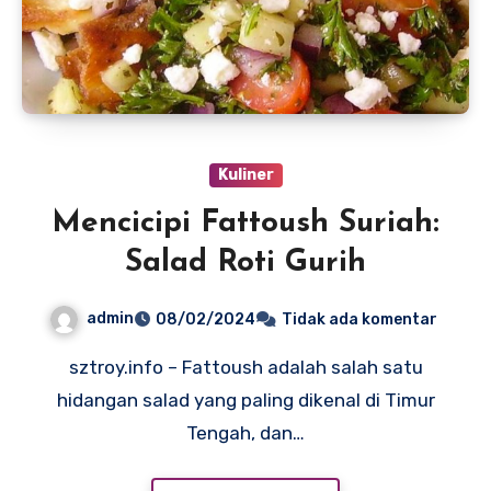
Kuliner
Mencicipi Fattoush Suriah:
Salad Roti Gurih
admin
08/02/2024
Tidak ada komentar
sztroy.info – Fattoush adalah salah satu
hidangan salad yang paling dikenal di Timur
Tengah, dan…