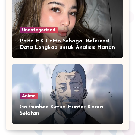
Uncategorized
Paito HK Lotto Sebagai Referensi
Data Lengkap untuk Analisis Harian
Anime
Go Gunhee Ketua Hunter Korea
Selatan