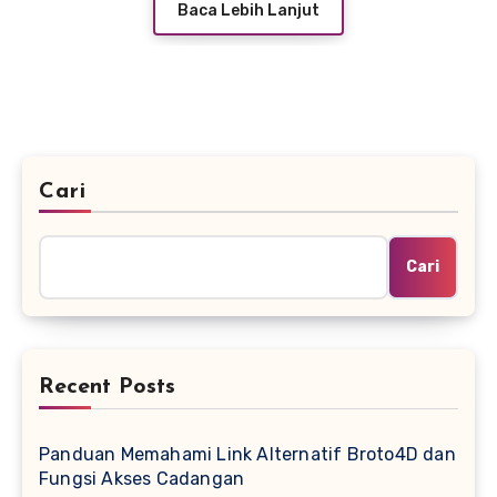
Baca Lebih Lanjut
Cari
Cari
Recent Posts
Panduan Memahami Link Alternatif Broto4D dan
Fungsi Akses Cadangan