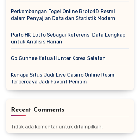
Perkembangan Togel Online Broto4D Resmi
dalam Penyajian Data dan Statistik Modern
Paito HK Lotto Sebagai Referensi Data Lengkap
untuk Analisis Harian
Go Gunhee Ketua Hunter Korea Selatan
Kenapa Situs Judi Live Casino Online Resmi
Terpercaya Jadi Favorit Pemain
Recent Comments
Tidak ada komentar untuk ditampilkan.