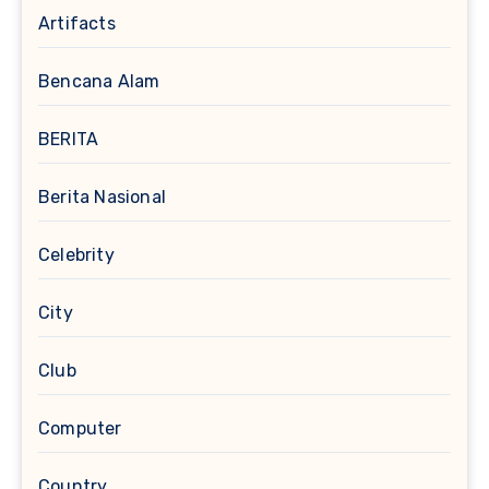
Artifacts
Bencana Alam
BERITA
Berita Nasional
Celebrity
City
Club
Computer
Country