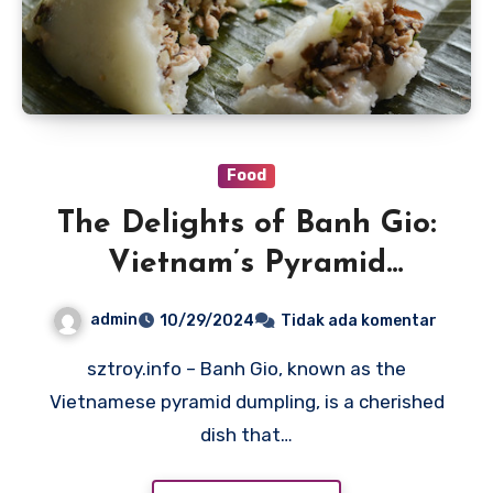
Food
The Delights of Banh Gio:
Vietnam’s Pyramid
Dumpling
admin
10/29/2024
Tidak ada komentar
sztroy.info – Banh Gio, known as the
Vietnamese pyramid dumpling, is a cherished
dish that…