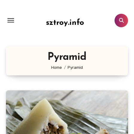
Lewati
ke
konten
sztroy.info
Pyramid
Home
Pyramid