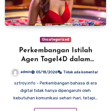
Uncategorized
Perkembangan Istilah
Agen Togel4D dalam
Ekosistem Kata Kunci
admin
05/18/2026
Tidak ada komentar
Digital
sztroy.info – Perkembangan bahasa di era
digital tidak hanya dipengaruhi oleh
kebutuhan komunikasi sehari-hari, tetapi…