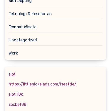
Slot Jepang
Teknologi & Kesehatan
Tempat Wisata
Uncategorized
Work
slot
https://littlenickelads.com/!seattle/
slot 10k
sbobet88