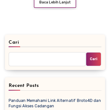
Baca Lebih Lanjut
Cari
Cari
Recent Posts
Panduan Memahami Link Alternatif Broto4D dan
Fungsi Akses Cadangan