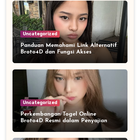
Uncategorized
Panduan Memahami Link Alternatif
Broto4D dan Fungsi Akses
Cadangan
Uncategorized
Perkembangan Togel Online
Broto4D Resmi dalam Penyajian
Data dan Statistik Modern