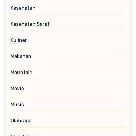
Kesehatan
Kesehatan Saraf
Kuliner
Makanan
Mountain
Movie
Music
Olahraga