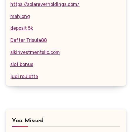
https://solareverholdings.com/
mahjong
deposit 5k
Daftar Trisula88
slkinvestmentsllc.com
slot bonus
judi roulette
You Missed