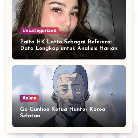
Uncategorized
Paito HK Lotto Sebagai Referensi
Data Lengkap untuk Analisis Harian
Anime
Go Gunhee Ketua Hunter Korea
Selatan