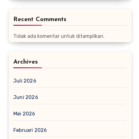
Recent Comments
Tidak ada komentar untuk ditampilkan.
Archives
Juli 2026
Juni 2026
Mei 2026
Februari 2026