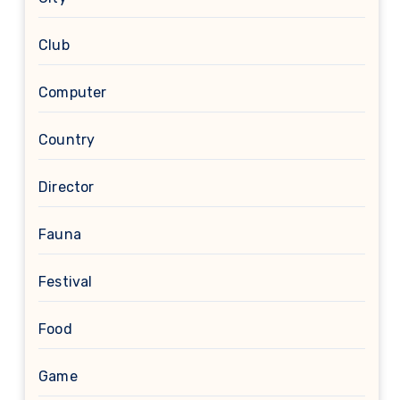
Club
Computer
Country
Director
Fauna
Festival
Food
Game