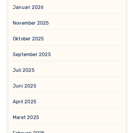
Januari 2026
November 2025
Oktober 2025
September 2025
Juli 2025
Juni 2025
April 2025
Maret 2025