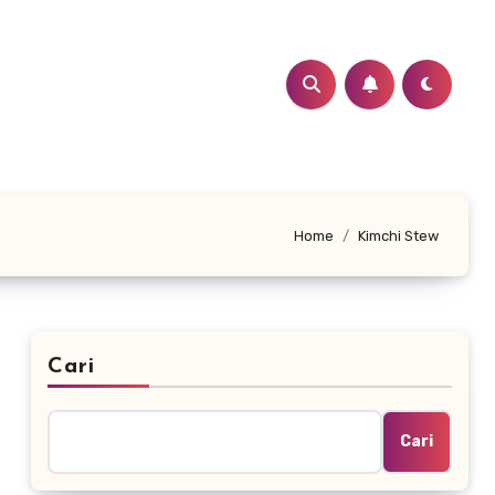
Home
Kimchi Stew
Cari
Cari