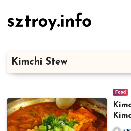
Lewati
ke
sztroy.info
konten
Kimchi Stew
Food
Kimc
Kimc
adm