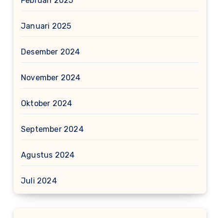
Februari 2025
Januari 2025
Desember 2024
November 2024
Oktober 2024
September 2024
Agustus 2024
Juli 2024