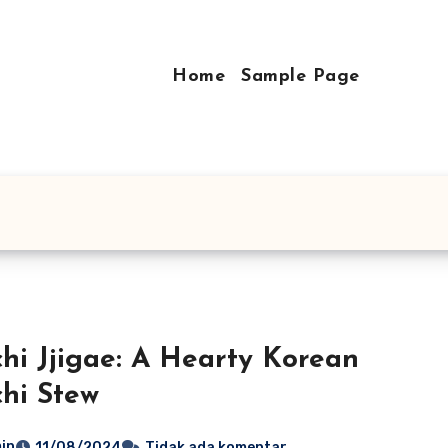
Home
Sample Page
hi Jjigae: A Hearty Korean
hi Stew
in
11/08/2024
Tidak ada komentar