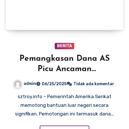
BERITA
Pemangkasan Dana AS
Picu Ancaman
Kebangkitan Malaria di
admin
06/25/2025
Tidak ada komentar
Negara Berkembang
sztroy.info – Pemerintah Amerika Serikat
memotong bantuan luar negeri secara
signifikan. Pemotongan ini termasuk dana…