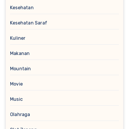
Kesehatan
Kesehatan Saraf
Kuliner
Makanan
Mountain
Movie
Music
Olahraga