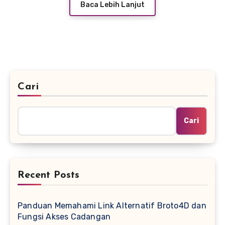
Baca Lebih Lanjut
Cari
Cari
Recent Posts
Panduan Memahami Link Alternatif Broto4D dan
Fungsi Akses Cadangan