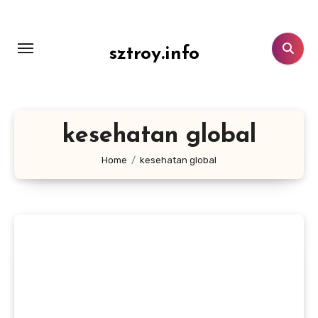
Lewati
ke
konten
sztroy.info
kesehatan global
Home
kesehatan global