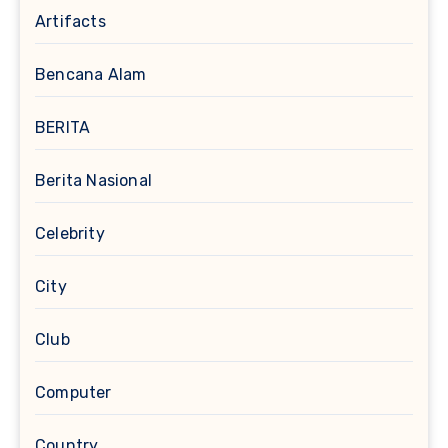
Artifacts
Bencana Alam
BERITA
Berita Nasional
Celebrity
City
Club
Computer
Country