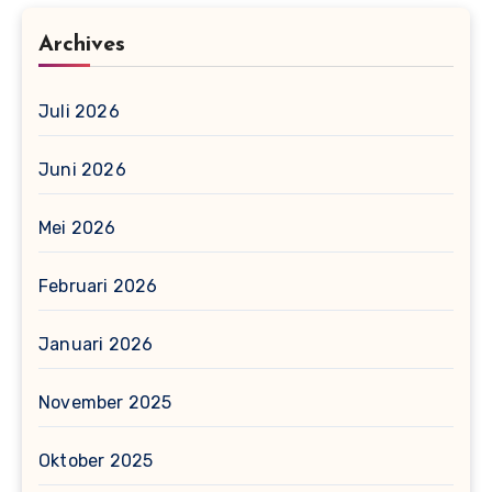
Archives
Juli 2026
Juni 2026
Mei 2026
Februari 2026
Januari 2026
November 2025
Oktober 2025