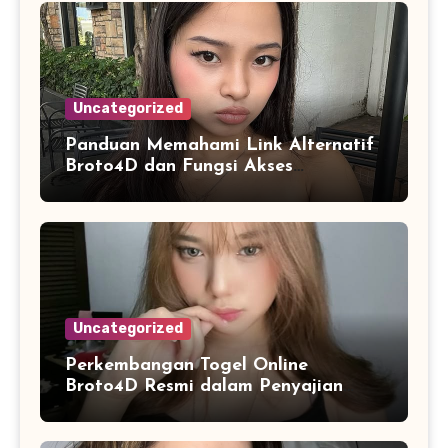
Uncategorized
Panduan Memahami Link Alternatif
Broto4D dan Fungsi Akses
Cadangan
Uncategorized
Perkembangan Togel Online
Broto4D Resmi dalam Penyajian
Data dan Statistik Modern