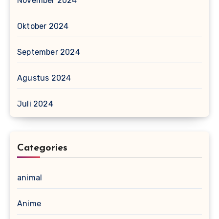
November 2024
Oktober 2024
September 2024
Agustus 2024
Juli 2024
Categories
animal
Anime