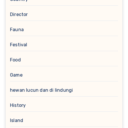
Director
Fauna
Festival
Food
Game
hewan lucun dan di lindungi
History
Island