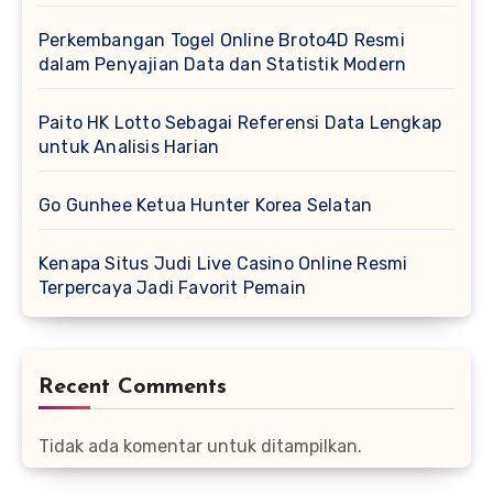
Perkembangan Togel Online Broto4D Resmi
dalam Penyajian Data dan Statistik Modern
Paito HK Lotto Sebagai Referensi Data Lengkap
untuk Analisis Harian
Go Gunhee Ketua Hunter Korea Selatan
Kenapa Situs Judi Live Casino Online Resmi
Terpercaya Jadi Favorit Pemain
Recent Comments
Tidak ada komentar untuk ditampilkan.