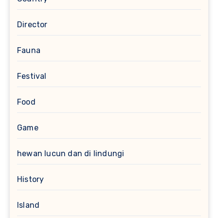
Director
Fauna
Festival
Food
Game
hewan lucun dan di lindungi
History
Island