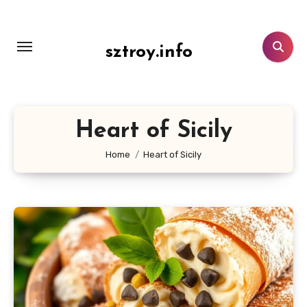
Lewati
ke
konten
sztroy.info
Heart of Sicily
Home
Heart of Sicily