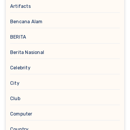
Artifacts
Bencana Alam
BERITA
Berita Nasional
Celebrity
City
Club
Computer
Country