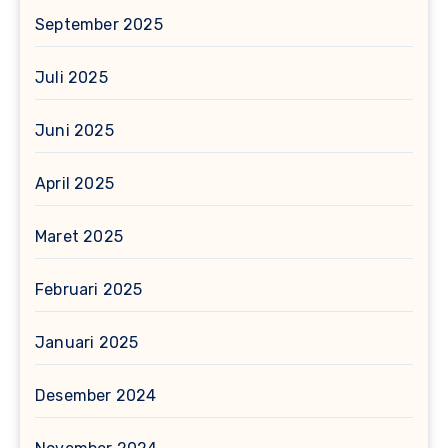
September 2025
Juli 2025
Juni 2025
April 2025
Maret 2025
Februari 2025
Januari 2025
Desember 2024