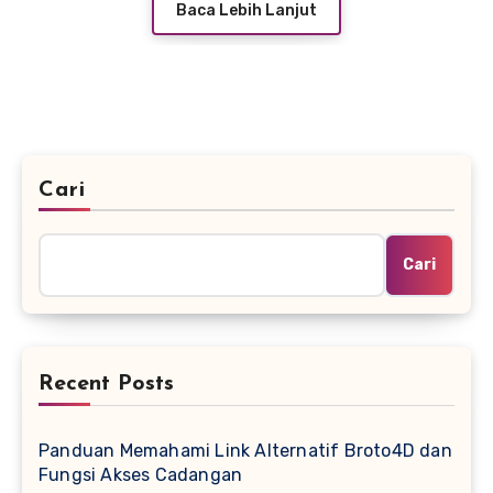
Baca Lebih Lanjut
Cari
Cari
Recent Posts
Panduan Memahami Link Alternatif Broto4D dan
Fungsi Akses Cadangan