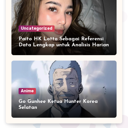
Uncategorized
Paito HK Lotto Sebagai Referensi
Data Lengkap untuk Analisis Harian
Anime
Go Gunhee Ketua Hunter Korea
Selatan