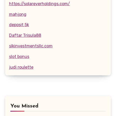
https://solareverholdings.com/
mahjong
deposit 5k
Daftar Trisula88
slkinvestmentsllc.com
slot bonus
judi roulette
You Missed