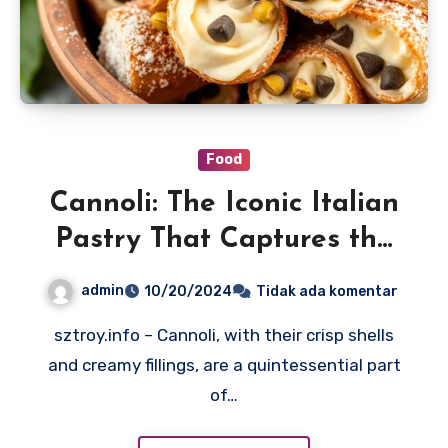
Food
Cannoli: The Iconic Italian
Pastry That Captures the
Heart of Sicily
admin
10/20/2024
Tidak ada komentar
sztroy.info – Cannoli, with their crisp shells
and creamy fillings, are a quintessential part
of…