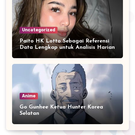
Uncategorized
Paito HK Lotto Sebagai Referensi
Data Lengkap untuk Analisis Harian
Anime
Go Gunhee Ketua Hunter Korea
Selatan