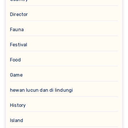
Director
Fauna
Festival
Food
Game
hewan lucun dan di lindungi
History
Island