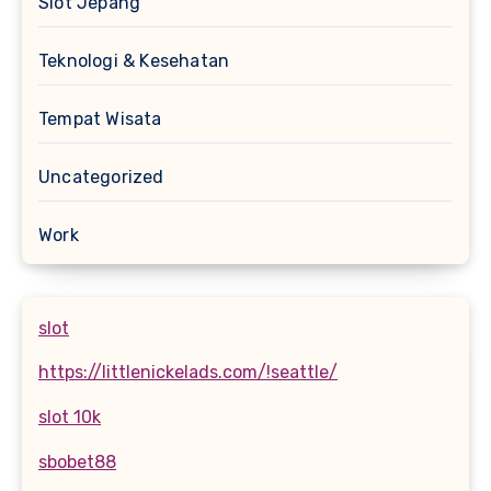
Slot Jepang
Teknologi & Kesehatan
Tempat Wisata
Uncategorized
Work
slot
https://littlenickelads.com/!seattle/
slot 10k
sbobet88