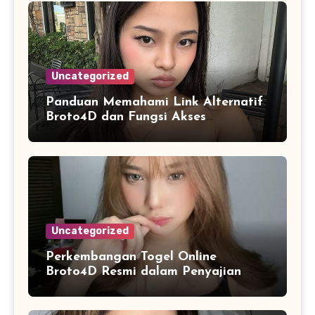
Uncategorized
Panduan Memahami Link Alternatif
Broto4D dan Fungsi Akses
Cadangan
Uncategorized
Perkembangan Togel Online
Broto4D Resmi dalam Penyajian
Data dan Statistik Modern