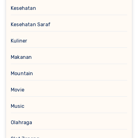
Kesehatan
Kesehatan Saraf
Kuliner
Makanan
Mountain
Movie
Music
Olahraga