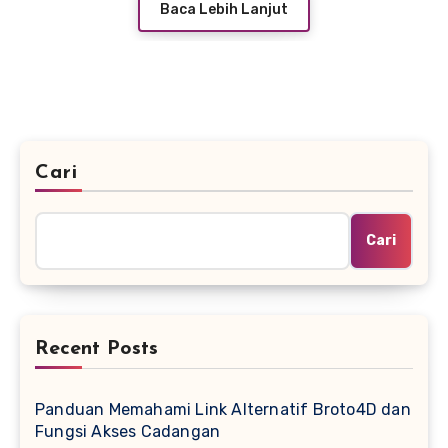
Baca Lebih Lanjut
Cari
Cari
Recent Posts
Panduan Memahami Link Alternatif Broto4D dan
Fungsi Akses Cadangan