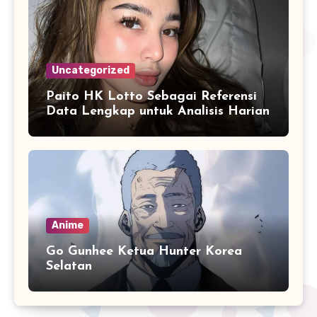
Uncategorized
Paito HK Lotto Sebagai Referensi
Data Lengkap untuk Analisis Harian
Anime
Go Gunhee Ketua Hunter Korea
Selatan