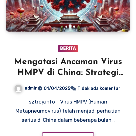
BERITA
Mengatasi Ancaman Virus
HMPV di China: Strategi
Pencegahan Tanpa
admin
01/04/2025
Tidak ada komentar
Antibiotik
sztroy.info – Virus HMPV (Human
Metapneumovirus) telah menjadi perhatian
serius di China dalam beberapa bulan…