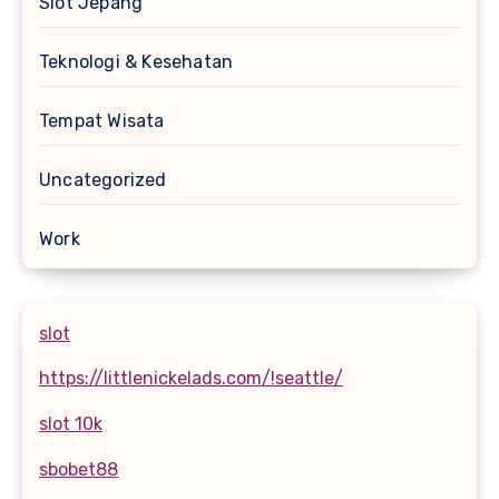
Slot Jepang
Teknologi & Kesehatan
Tempat Wisata
Uncategorized
Work
slot
https://littlenickelads.com/!seattle/
slot 10k
sbobet88