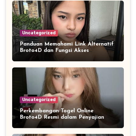
Uncategorized
Panduan Memahami Link Alternatif
Broto4D dan Fungsi Akses
Cadangan
Uncategorized
Perkembangan Togel Online
Broto4D Resmi dalam Penyajian
Data dan Statistik Modern