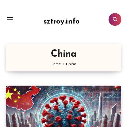
Lewati
ke
konten
sztroy.info
China
Home
China