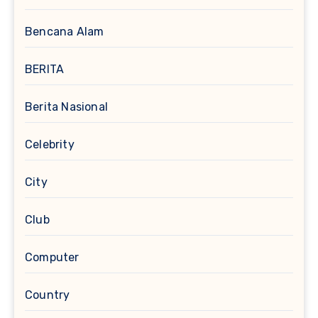
Bencana Alam
BERITA
Berita Nasional
Celebrity
City
Club
Computer
Country