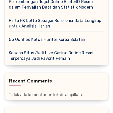
Perkembangan Togel Online Broto4D Resmi
dalam Penyajian Data dan Statistik Modern
Paito HK Lotto Sebagai Referensi Data Lengkap
untuk Analisis Harian
Go Gunhee Ketua Hunter Korea Selatan
Kenapa Situs Judi Live Casino Online Resmi
Terpercaya Jadi Favorit Pemain
Recent Comments
Tidak ada komentar untuk ditampilkan.