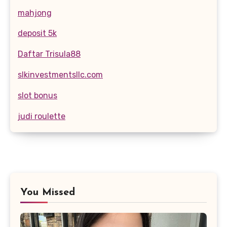
mahjong
deposit 5k
Daftar Trisula88
slkinvestmentsllc.com
slot bonus
judi roulette
You Missed