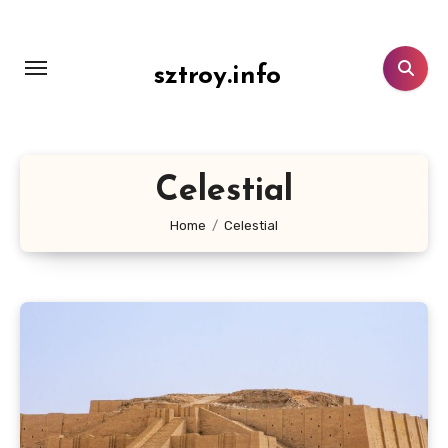
Lewati
ke
konten
sztroy.info
Celestial
Home
Celestial