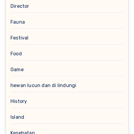
Director
Fauna
Festival
Food
Game
hewan lucun dan di lindungi
History
Island
Kesehatan