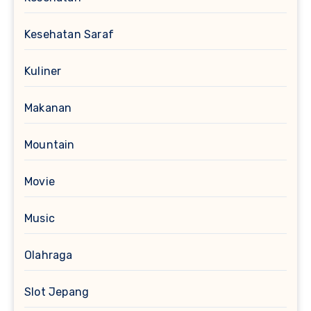
Kesehatan Saraf
Kuliner
Makanan
Mountain
Movie
Music
Olahraga
Slot Jepang