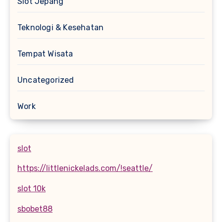
Slot Jepang
Teknologi & Kesehatan
Tempat Wisata
Uncategorized
Work
slot
https://littlenickelads.com/!seattle/
slot 10k
sbobet88