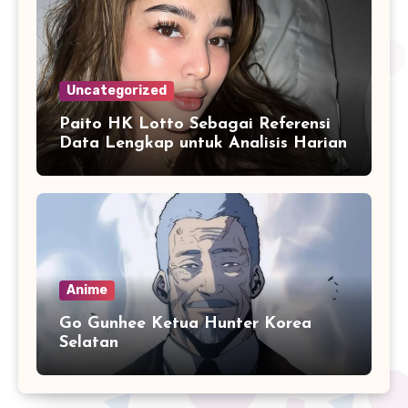
Uncategorized
Paito HK Lotto Sebagai Referensi
Data Lengkap untuk Analisis Harian
Anime
Go Gunhee Ketua Hunter Korea
Selatan