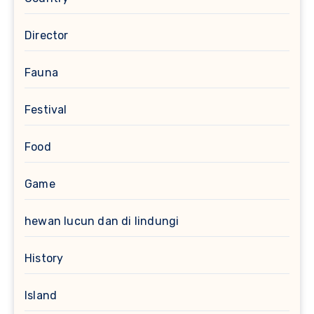
Director
Fauna
Festival
Food
Game
hewan lucun dan di lindungi
History
Island