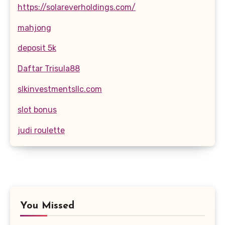
https://solareverholdings.com/
mahjong
deposit 5k
Daftar Trisula88
slkinvestmentsllc.com
slot bonus
judi roulette
You Missed