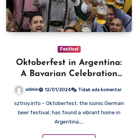
Festival
Oktoberfest in Argentina:
A Bavarian Celebration
Down Under
admin
12/01/2024
Tidak ada komentar
sztroy.info – Oktoberfest, the iconic German
beer festival, has found a vibrant home in
Argentina.…